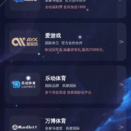
药祖方
万氏独一方
万氏老贴膏
万仁舒筋健骨保健贴
千亿(中国)
公司简介
产品中心
公司新
版权所有 Copyright © 2018
咨询热线：0371-65861729
手
网址：/
地址：郑州市金水区经