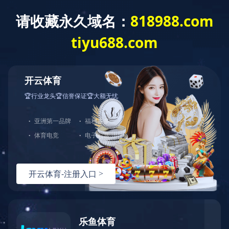
千亿(中国)
关于我们
产品中心